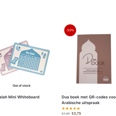
-50%
Out of stock
lah Mini Whiteboard
Dua boek met QR-codes voo
Arabische uitspraak
€
3,75
€
7,49