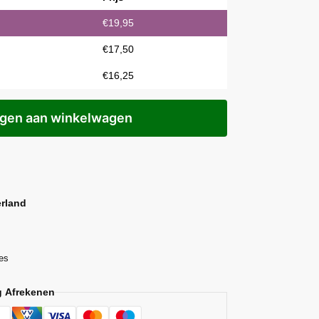
€
19,95
€
17,50
€
16,25
gen aan winkelwagen
erland
es
ig Afrekenen