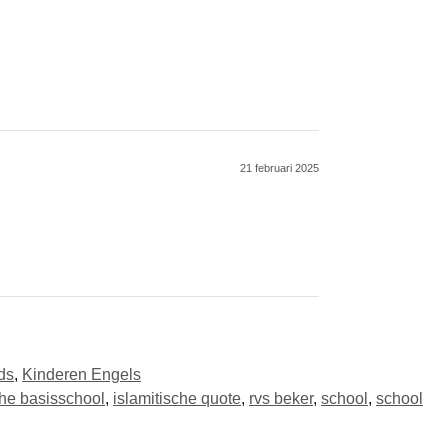
21 februari 2025
ds
,
Kinderen Engels
che basisschool
,
islamitische quote
,
rvs beker
,
school
,
school