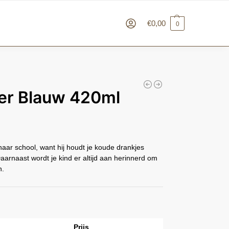
€
0,00
0
ker Blauw 420ml
aar school, want hij houdt je koude drankjes
aarnaast wordt je kind er altijd aan herinnerd om
n.
Prijs