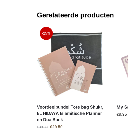
Gerelateerde producten
-25%
Voordeelbundel Tote bag Shukr,
My Sa
EL HIDAYA Islamitische Planner
€
9,95
en Dua Boek
€
29,50
€
39,39