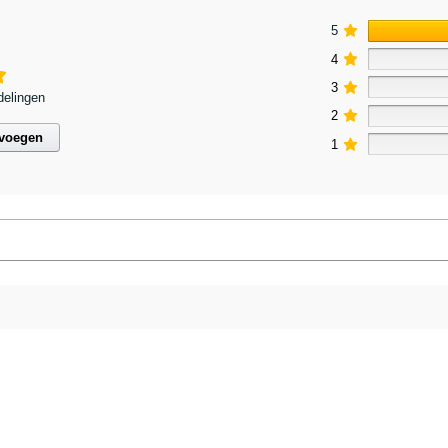
5
4
3
delingen
2
evoegen
1