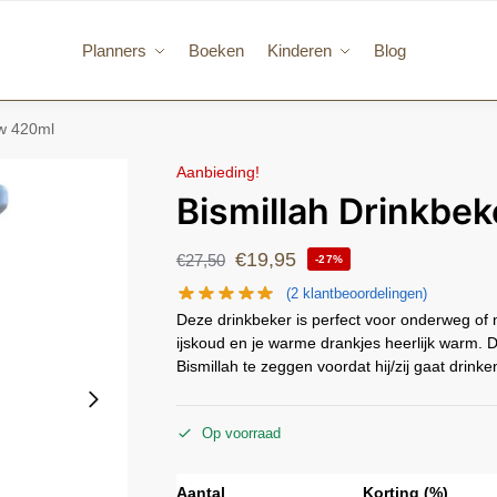
Planners
Boeken
Kinderen
Blog
uw 420ml
Aanbieding!
Bismillah Drinkbe
€
19,95
€
27,50
-27%
(
2
klantbeoordelingen)
Deze drinkbeker is perfect voor onderweg of n
ijskoud en je warme drankjes heerlijk warm. D
Bismillah te zeggen voordat hij/zij gaat drinke
Op voorraad
Aantal
Korting (%)