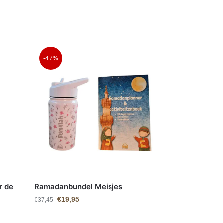
-47%
r de
Ramadanbundel Meisjes
€
19,95
€
37,45