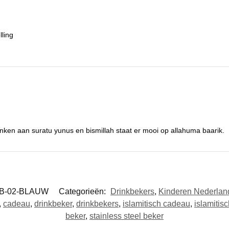
lling
denken aan suratu yunus en bismillah staat er mooi op allahuma baarik.
B-02-BLAUW
Categorieën:
Drinkbekers
,
Kinderen Nederlan
,
cadeau
,
drinkbeker
,
drinkbekers
,
islamitisch cadeau
,
islamitis
beker
,
stainless steel beker